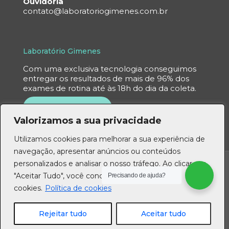
Ouvidoria
contato@laboratoriogimenes.com.br
Laboratório Gimenes
Com uma exclusiva tecnologia conseguimos
entregar os resultados de mais de 96% dos
exames de rotina até às 18h do dia da coleta.
UNIDADES
Valorizamos a sua privacidade
Utilizamos cookies para melhorar a sua experiência de
navegação, apresentar anúncios ou conteúdos
personalizados e analisar o nosso tráfego. Ao clicar em
"Aceitar Tudo", você concorda com o uso de
Precisando de ajuda?
cookies.
Política de cookies
Rejeitar tudo
Aceitar tudo