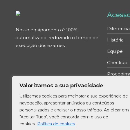
Acess
Diferencia
Nosso equipamento é 100%
automatizado, reduzindo o tempo de
História
execução dos exames.
Equipe
Checkup
Procedim
Valorizamos a sua privacidade
Política d
Utilizamos cookies para melhorar a sua experiência de
Política d
navegação, apresentar anúncios ou conteúdos
Aviso de p
personalizados e analisar o nosso tráfego. Ao clicar em
"Aceitar Tudo", você concorda com o uso de
cookies.
Política de cookies